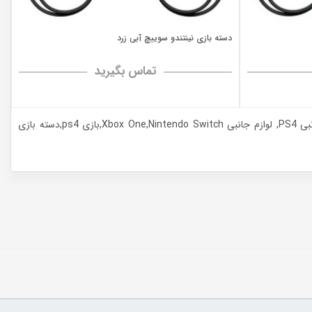
دسته بازی نینتندو سوییچ آبی زرد
تماس بگیرید
،لوازم جانبی PS4, لوازم جانبی Xbox One,Nintendo Switch,بازی ps4,دسته بازی