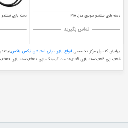
دسته بازی نینتندو سوییچ مدل Pro
دسته بازی نینتندو
تماس بگیرید
ایرانیان کنسول مرکز تخصصی
انواع بازی
،
پلی استیشن
،
ایکس باکس
,نینتن
ps4,بازی ps5,دسته بازی ps5,هدست گیمینگ,بازی xbox,دسته بازی xbox,بازی نینتندو,دسته بازی نینتندو,پایه شارژ و کیف حمل کنسول