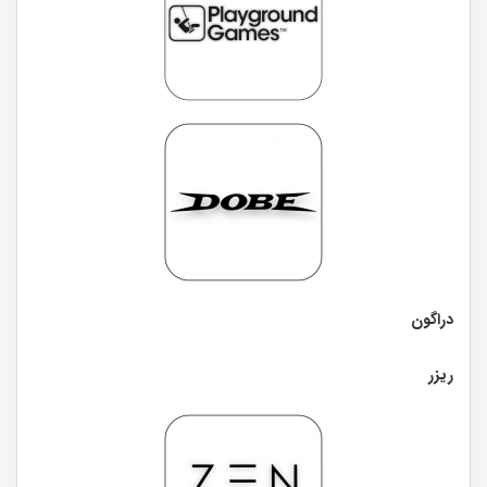
دراگون
ریزر