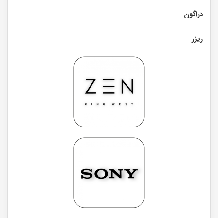
دراگون
ریزر