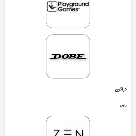
دراگون
ریزر