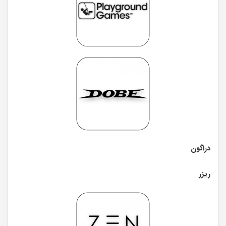
دراگون
ریزر