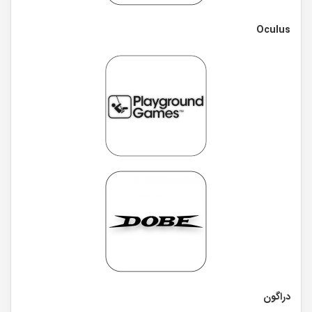
Oculus
دراگون