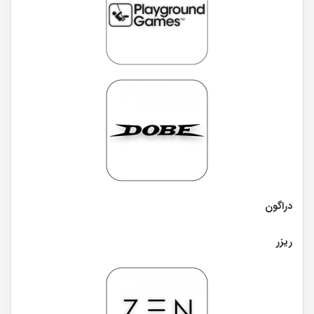
دراگون
ریزر