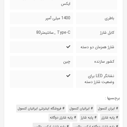
ایکس
باطری
1400 میلی آمپر
کابل شارژ
Type-C _سانتیمتر80
شارژ همزمان دو دسته
کشور سازنده
چین
نشانگر LED برای
وضعیت شارژ دسته
برچسبها :
# ایران کنسول
# ایرانیان کنسول
# فروشگاه اینترنتی ایرانیان کنسول
# پایه شارژر
# پایه شارژ
# پایه شارژر دوگانه
# پایه شارژر دوگانه ایکس باکس
# پایه شارژر ایکس باکس