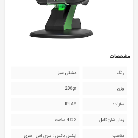
مشخصات
رنگ
مشکی سبز
وزن
286gr
سازنده
IPLAY
زمان شارژ کامل
2 تا 4 ساعت
مناسب
ایکس باکس : سری اس _سری