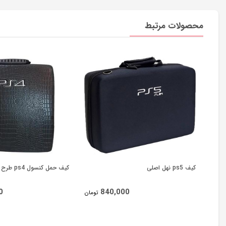
محصولات مرتبط
کیف ps5 نهل اصلی
کیف حمل کنسول ps4 طرح چرم مشکی
0
840,000
تومان