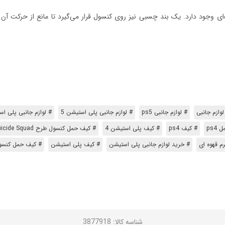
‌ای وجود دارد. یک بند چسبی نیز روی کنسول قرار می‌گیرد تا مانع از حرکت آ
لوازم جانبی
# لوازم جانبی ps5
# لوازم جانبی پلی استیشن 5
# لوازم جانبی پلی ا
ps4
# کیف ps4
# کیف پلی استیشن 4
# کیف حمل کنسول طرح The Suicide Squad
# خرید لوازم جانبی پلی استیشن
# کیف پلی استیشن
# کیف حمل کنسول ps4 طرح LDO
شناسه کالا
: 3877918