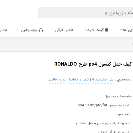
زی ها
گیفت کارت
اکشن فیگور
لوازم جانبی
اخبار
کیف حمل کنسول ps4 طرح RONALDO
دسته‌بندی :
پلی استیشن 4
|
کیف و محافظ
|
لوازم جانبی
مشخصات محصول :
• کیف مخصوص ps4 : slim/pro/fat
• ضد ضربه
• مجهز به بند برای حمل و نقل ساده تر
• دارای ضربه گیر داخلی