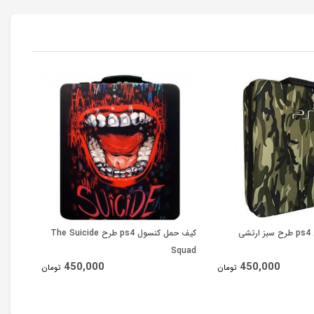
ی
کیف حمل کنسول ps4 طرح The Suicide
uto v
Squad
450,000
450,000
تومان
تومان