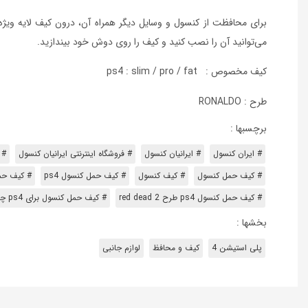
برای محافظت از کنسول و وسایل دیگر همراه آن، درون کیف لایه ویژه
می‌توانید آن را نصب کنید و کیف را روی دوش خود بیندازید.
کیف مخصوص : ps4 : slim / pro / fat
طرح : RONALDO
برچسبها :
# ایران کنسول
# ایرانیان کنسول
# فروشگاه اینترنتی ایرانیان کنسول
# 
# کیف حمل کنسول
# کیف کنسول
# کیف حمل کنسول ps4
# کیف حمل 
# کیف حمل کنسول ps4 طرح red dead 2
# کیف حمل کنسول برای ps4 چرم قهوه ای
بخشها :
پلی استیشن 4
کیف و محافظ
لوازم جانبی