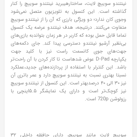
نینتندو سوییچ لایت، ساختارهیبرید نینتندو سوییچ را کنار
گذاشته است. این کنسول به تلویزیون متصل نمی‌شود
وجوی کان ندارد؛ دو ویژگی بارزی که آن را از نینتندو سوییچ
متفاوت می‌کنند. درنتیجه، هدف نینتندو عرضه یک کنسول
تماما قابل حمل بوده که کاربر در هر زمان بتواندبه بازی‌های
بی‌نظیر آرشیو نینتندو دسترسی پیدا کند. جای دکمه‌های
جهت‌های جوی کانسمت راست نیز با کلید جهت
یکپارچه D-Pad عوض شدهاست تا کار کردن با آن راحت‌تر
باشد. این کنترلر با استفاده از پردازنده‌های جدید،عملکرد
نسبتا بهتری نسبت به نینتندو سوییچ دارد و عمر باتری آن
نیز ۳۰ الی ۴۰ درصدبهتر است. این کنسول از نینتندو سوییچ
نیز کوچک‌تر است و دارای یک نمایشگر ۵.۵اینچی با
رزولوشن 720p است.
سوییچ لایت مانند سوییچ، دارای حافظه داخلی ۳۲