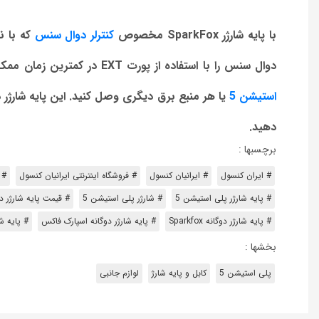
با پایه شارژر SparkFox مخصوص
کنترلر دوال سنس
که با 
دوال سنس را با استفاده از پورت EXT در کمترین زمان ممکن شارژ می‌کند و پس از پایان شارژ، جریان برق را قطع می‌کند.شما می‌توانید آن را با استفاده از کابل USB-C درون جعبه، به
استیشن 5
دهید.
برچسبها :
# ایران کنسول
# ایرانیان کنسول
# فروشگاه اینترنتی ایرانیان کنسول
LSENSE Charging Station
# پایه شارژر پلی استیشن 5
# شارژر پلی استیشن 5
# قیمت پایه شارژر دست
# پایه شارژر دوگانه Sparkfox
# پایه شارژر دوگانه اسپارک فاکس
# پایه ش
بخشها :
پلی استیشن 5
کابل و پایه شارژ
لوازم جانبی