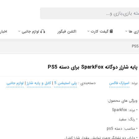
زی ها
گیفت کارت
اکشن فیگور
لوازم جانبی
اخبار
پایه شارژر دوگانه SparkFox برای دسته PS5
برند:
اسپارک فاکس
دسته‌بندی :
پلی استیشن 5
|
کابل و پایه شارژ
|
لوازم جانبی
ویژگی های محصول:
• برند: Sparkfox
• رنگ: سفید
• مناسب: دسته ps5
• دارای دو نشانگر جهت نمایش مقدار شارژ کنترل