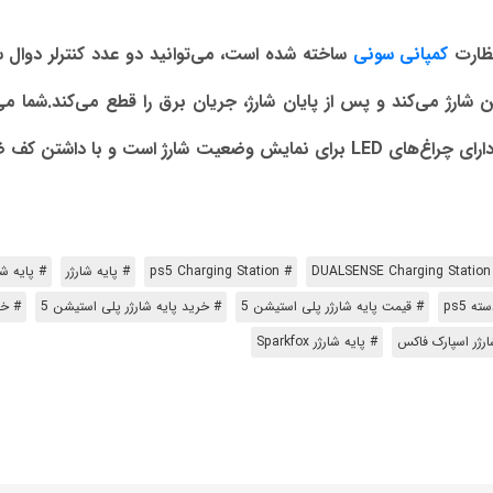
نظارت
کمپانی سونی
ساخته شده است، می‌توانید دو عدد کنترلر دوال س
یا هر منبع برق دیگری وصل کنید. این پایه شارژر دارای چراغ‌های LED برای نم
# DUA
# ps5 Charging Station
# پایه شارژر
# پایه شا
ه ps5
# قیمت پایه شارژر پلی استیشن 5
# خرید پایه شارژر پلی استیشن 5
# خری
ارژر اسپارک فاکس
# پایه شارژر Sparkfox