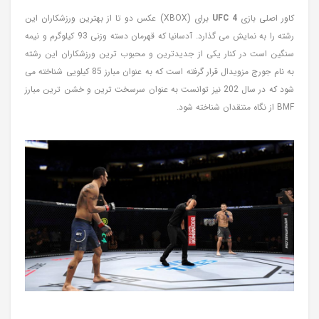
کاور اصلی بازی
UFC 4
برای (XBOX) عکس دو تا از بهترین ورزشکاران این
رشته را به نمایش می گذارد. آدسانیا که قهرمان دسته وزنی 93 کیلوگرم و نیمه
سنگین است در کنار یکی از جدیدترین و محبوب ترین ورزشکاران این رشته
به نام جورج مزویدال قرار گرفته است که به عنوان مبارز 85 کیلویی شناخته می
شود که در سال 202 نیز توانست به عنوان سرسخت ترین و خشن ترین مبارز
BMF از نگاه منتقدان شناخته شود.