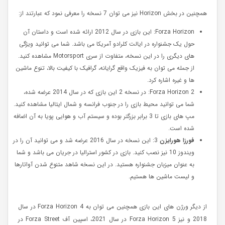
همچنین در بخش Horizon نیز می توان 7 نسخه را معرفی نمود که عبارتند از:
Forza Horizon: این بازی در سال 2012 ارائه شده است و داستان آن
حول یک جشنواره در ایالت کلرادو آمریکا می باشد. شما می توانید ویژگی
های دیگری را در این نسخه، متفاوت از سری Motorsport مشاهده کنید.
از جمله می توان به فیزیک واقع گرایانه، گرافیک با کیفیت بالا، تنوع ماشین
ها و غیره اشاره کرد.
Forza Horizon 2: در نسخه 2 این بازی که در سال 2014 عرضه شده،
شما می توانید محیط بازی را در جنوب فرانسه و شمال ایتالیا مشاهده کنید.
مپ های بازی تا 3 برابر بزرگتر بوده و سیستم آب و هوایی پویا به آن اضافه
شده است.
فورزا هورایزن
3: این نسخه در سال 2016 عرضه شد و می توانید آن را در
ویندوز 10 نیز نصب کنید. بازی در کشور استرالیا در جریان می باشد و شما
به عنوان میزبان جشنواره هستید. در این نسخه شاهد متنوع شدن آواتارها
و لیست ماشین ها هستیم.
از دیگر ورژن های این بازی همچنین می توان به Forza Horizon 4 در سال
2018 و نیز Forza Horizon 5 در سال 2021، اسپین آف Forza Street در