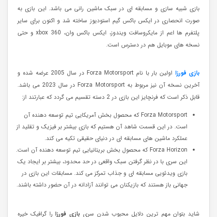
بازی شبیه سازی و مسابقه ای در سبک ماشین رانی می باشد. این بازی به
صورت انحصاری در ایکس باکس گیم استودیوز ساخته شد و اکنون برای سایر
پلتفرم ها اعم از مایکروسافت ویندوز، ایکس باکس وان، xbox 360 و حتی
نسخه های موبایل هم در دسترس است.
بازی فورزا
اولین بار با نام Forza Motorsport در سال 2005 عرضه شده و
آخرین نسخه آن نیز مربوط به Forza Motorsport در سال 2023 می باشد.
قابل ذکر است که فرنچایز این بازی در 2 دسته تقسیم می گردد که عبارتند از:
Forza Motorsport که محصول بخش آمریکایی تیم توسعه دهنده آن
است. در این قسمت شاهد آن هستیم که بازی بیشتر بر فیزیک و تقلید از
عملکرد ماشین های مسابقه ای در دنیای حقیقی تکیه می کند.
Forza Horizon که محصول بخش بریتانیایی تیم توسعه دهنده آن است.
این سری با در نظر گرفتن سبک واقعی در حد محدود، بیشتر بر ایجاد یک
بازی ویدئویی مسابقه ای و جذاب تمرکز می کند. مسابقات این بازی در
جهانی باز هستند که بازیکنان می توانند آزادانه در آن حضور داشته باشند.
شاید بتوان مهم ترین دلایل محبوب شدن سری
بازی فورزا
را گرافیک خیره