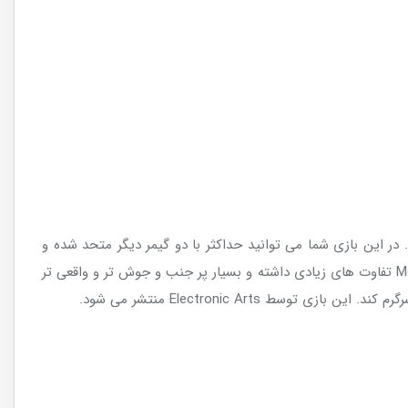
 های زیادی به بازی Monster Hunter خواهد داشت. در این بازی شما می توانید حداکثر با دو گیمر دیگر متحد شده و
برای نابودی جانورانی که قدرت های خارق العاده و خاص دارند، تلاش کنید. البته لازم به ذکر است که این بازی نسبت به بازی Monster Hunter تفاوت های زیادی داشته و بسیار پر جنب و جوش تر و واقعی تر
سط Electronic Arts منتشر می شود.