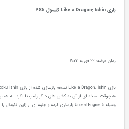
بازی
Like a Dragon: Ishin
کنسول
PS5
زمان عرضه: ۲۲ فوریه ۲۰۲۳
بازی Like a Dragon: Ishin نسخه بازسازی شده از بازی Ryuu ga Gotoku Ishin است که در لیست
هیچوقت نسخه ای از آن به کشور های دیگر راه پیدا نکرد. به همی
وسیله Unreal Engine 5 بازسازی کرده و جلوه ای از ژاپن فئودال را برای گیمر ها ایجاد نموده است. این بازی توسط Sega منتظر خواهد شد.