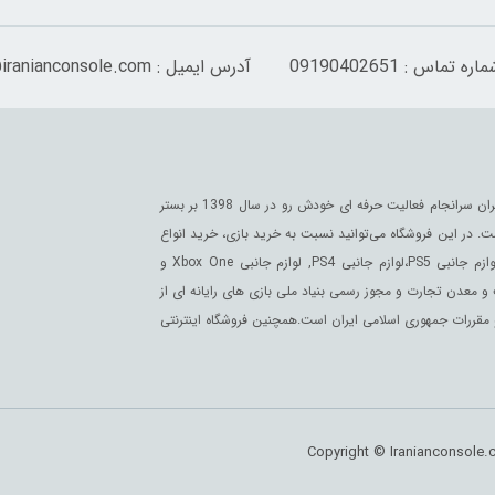
اره تماس : 09190402651
آدرس ایمیل : info@iranianconsole.com
فروشگاه اینترنتی ایرانیان کنسول با بیش از 20 سال فعالیت مستمر در بازار امام خمینی تهران سرانجام فعالیت حرفه ای خودش رو در سال 1398 بر بستر
. در این فروشگاه می‌توانید نسبت به خرید بازی، خرید انواع
پلی استیشن،ایکس باکس,نینتندو و همچنین اطلاع از قیمت محصولات گیمینگ مانند لوازم جانبی PS5،لوازم جانبی PS4, لوازم جانبی Xbox One و
زارت صنعت و معدن تجارت و مجوز رسمی بنیاد ملی بازی های رایانه ای از
مقررات جمهوری اسلامی ایران است.همچنین فروشگاه اینترنتی