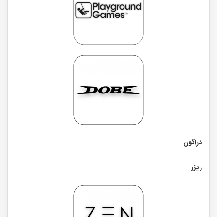
دراگون
ریزر