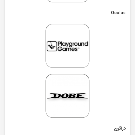
Oculus
دراگون