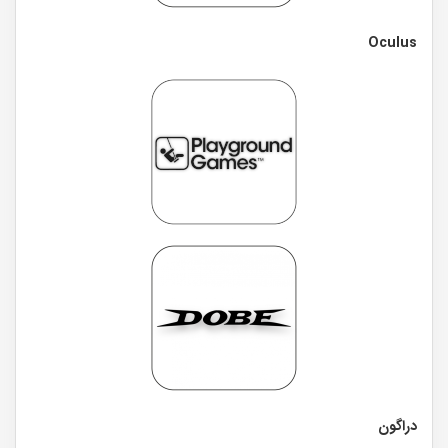
Oculus
دراگون