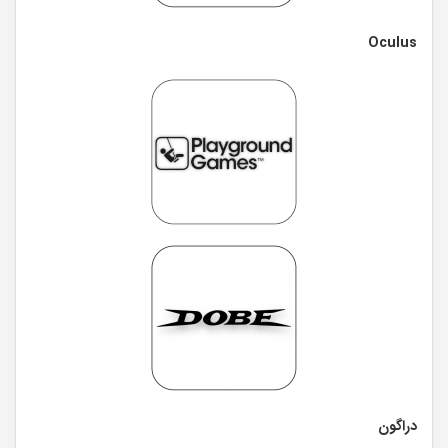
Oculus
دراگون