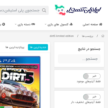
صفحه اصلی
کنسول های بازی
دسته بازی
با
/
/
برچسب‌ها
dirt5 limited edition
جدیدترین ها
پربازدیدترین ها
جستجو در نتایج
خیر
بله
فقط آیتم‌های موجود
خیر
بله
فقط آیتم‌های تخفیف دار