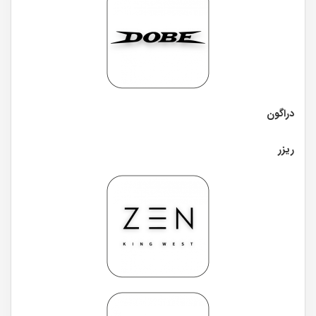
دراگون
ریزر