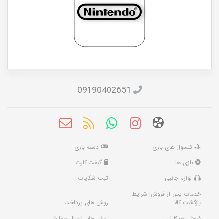
09190402651
کنسول های بازی
دسته بازی
بازی ها
گیفت کارت
لوازم جانبی
ثبت شکایات
خدمات پس از فروش| شرایط
بازگشت کالا
روش های پرداخت
فروش همکاران
روش های ارسال سفارش