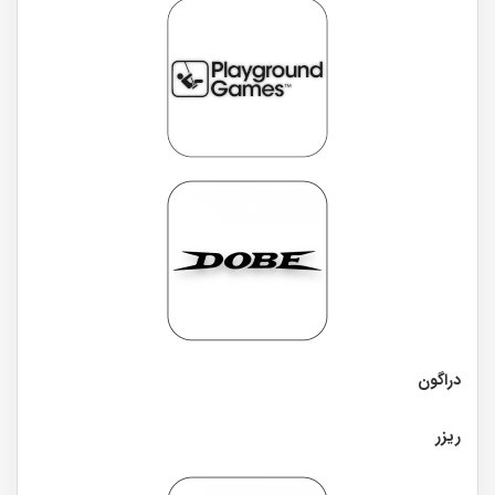
دراگون
ریزر