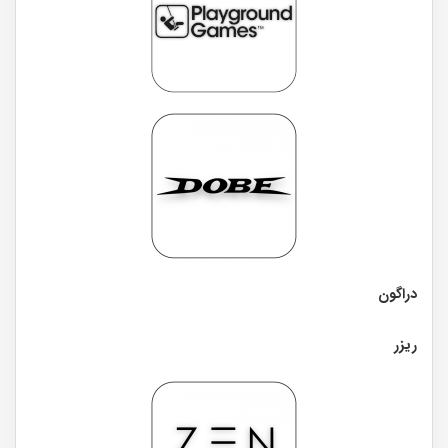
دراگون
ریزر